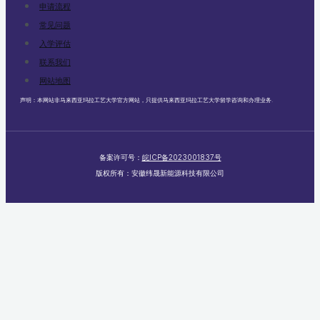
申请流程
常见问题
入学评估
联系我们
网站地图
声明：本网站非马来西亚玛拉工艺大学官方网站，只提供马来西亚玛拉工艺大学留学咨询和办理业务.
备案许可号：
皖ICP备2023001837号
版权所有：安徽纬晟新能源科技有限公司